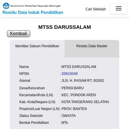
Cari Sekolah
MTSS DARUSSALAM
Kembali
Identitas Satuan Pendidikan
Residu Data Master
SK Operasional
tidak tersedia
Lampiran
tersedia
NISN
Kependudukan
Wilayah
NUPTK
Nama
:
MTSS DARUSSALAM
Kependudukan
NPSN
:
20623049
Alamat
:
JLN. H. RASAM RT. 003/02
Desa/Kelurahan
:
PERIGI BARU
Kecamatan/Kota (LN)
:
KEC. PONDOK AREN
Kab.-Kota/Negara (LN)
:
KOTA TANGERANG SELATAN
Propinsi/Luar Negeri (LN)
:
PROV. BANTEN
Status Sekolah
:
SWASTA
Bentuk Pendidikan
:
MTs