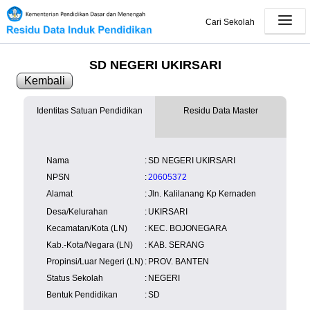
Cari Sekolah
SD NEGERI UKIRSARI
Kembali
Identitas Satuan Pendidikan
Residu Data Master
SK Operasional
tidak tersedia
Lampiran
tersedia
NISN
Kependudukan
Wilayah
NUPTK
Nama
:
SD NEGERI UKIRSARI
Kependudukan
NPSN
:
20605372
Alamat
:
Jln. Kalilanang Kp Kernaden
Desa/Kelurahan
:
UKIRSARI
Kecamatan/Kota (LN)
:
KEC. BOJONEGARA
Kab.-Kota/Negara (LN)
:
KAB. SERANG
Propinsi/Luar Negeri (LN)
:
PROV. BANTEN
Status Sekolah
:
NEGERI
Bentuk Pendidikan
:
SD