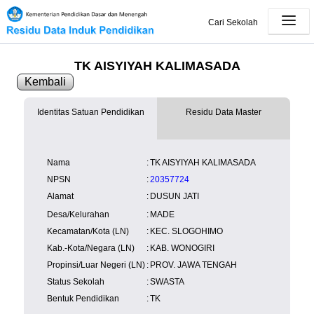
Cari Sekolah
TK AISYIYAH KALIMASADA
Kembali
Identitas Satuan Pendidikan
Residu Data Master
SK Operasional
tersedia
Lampiran
tersedia
NISN
Kependudukan
Wilayah
NUPTK
Nama
:
TK AISYIYAH KALIMASADA
Kependudukan
NPSN
:
20357724
Alamat
:
DUSUN JATI
Desa/Kelurahan
:
MADE
Kecamatan/Kota (LN)
:
KEC. SLOGOHIMO
Kab.-Kota/Negara (LN)
:
KAB. WONOGIRI
Propinsi/Luar Negeri (LN)
:
PROV. JAWA TENGAH
Status Sekolah
:
SWASTA
Bentuk Pendidikan
:
TK