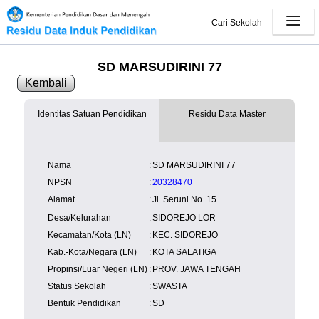
Cari Sekolah
SD MARSUDIRINI 77
Kembali
Identitas Satuan Pendidikan
Residu Data Master
SK Operasional
tersedia
Lampiran
tersedia
NISN
Kependudukan
Wilayah
NUPTK
Nama
:
SD MARSUDIRINI 77
Kependudukan
NPSN
:
20328470
Alamat
:
Jl. Seruni No. 15
Desa/Kelurahan
:
SIDOREJO LOR
Kecamatan/Kota (LN)
:
KEC. SIDOREJO
Kab.-Kota/Negara (LN)
:
KOTA SALATIGA
Propinsi/Luar Negeri (LN)
:
PROV. JAWA TENGAH
Status Sekolah
:
SWASTA
Bentuk Pendidikan
:
SD