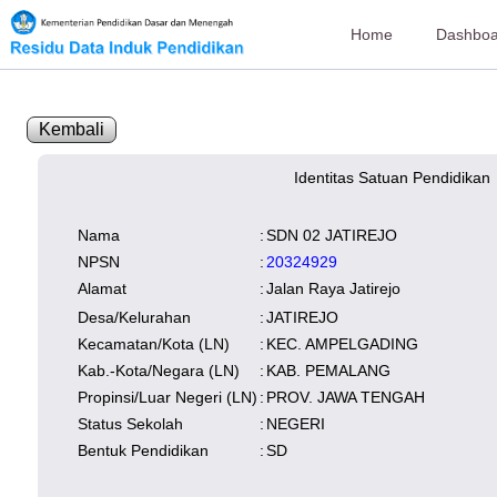
Home
Dashboa
Kembali
Identitas Satuan Pendidikan
SK Operasional
tersedia
Lampiran
tersedia
NISN
Kependudukan
Wilayah
Nama
:
SDN 02 JATIREJO
NUPTK
Kependudukan
NPSN
:
20324929
Alamat
:
Jalan Raya Jatirejo
Desa/Kelurahan
:
JATIREJO
Kecamatan/Kota (LN)
:
KEC. AMPELGADING
Kab.-Kota/Negara (LN)
:
KAB. PEMALANG
Propinsi/Luar Negeri (LN)
:
PROV. JAWA TENGAH
Status Sekolah
:
NEGERI
Bentuk Pendidikan
:
SD