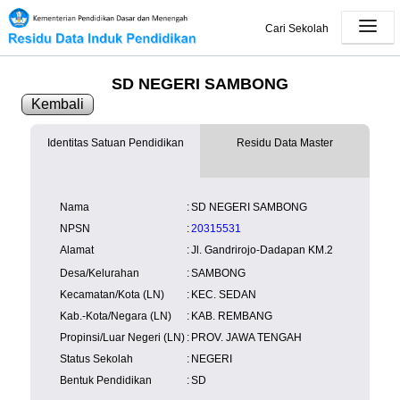
Cari Sekolah
SD NEGERI SAMBONG
Kembali
Identitas Satuan Pendidikan
Residu Data Master
SK Operasional
tersedia
Lampiran
tersedia
NISN
Kependudukan
Wilayah
NUPTK
Nama
:
SD NEGERI SAMBONG
Kependudukan
NPSN
:
20315531
Alamat
:
Jl. Gandrirojo-Dadapan KM.2
Desa/Kelurahan
:
SAMBONG
Kecamatan/Kota (LN)
:
KEC. SEDAN
Kab.-Kota/Negara (LN)
:
KAB. REMBANG
Propinsi/Luar Negeri (LN)
:
PROV. JAWA TENGAH
Status Sekolah
:
NEGERI
Bentuk Pendidikan
:
SD