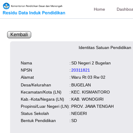
Home
Dashboa
Kembali
Identitas Satuan Pendidikan
SK Operasional
tersedia
Lampiran
tersedia
NISN
Kependudukan
Wilayah
Nama
:
SD Negeri 2 Bugelan
NUPTK
Kependudukan
NPSN
:
20311821
Alamat
:
Waru Rt 03 Rw 02
Desa/Kelurahan
:
BUGELAN
Kecamatan/Kota (LN)
:
KEC. KISMANTORO
Kab.-Kota/Negara (LN)
:
KAB. WONOGIRI
Propinsi/Luar Negeri (LN)
:
PROV. JAWA TENGAH
Status Sekolah
:
NEGERI
Bentuk Pendidikan
:
SD