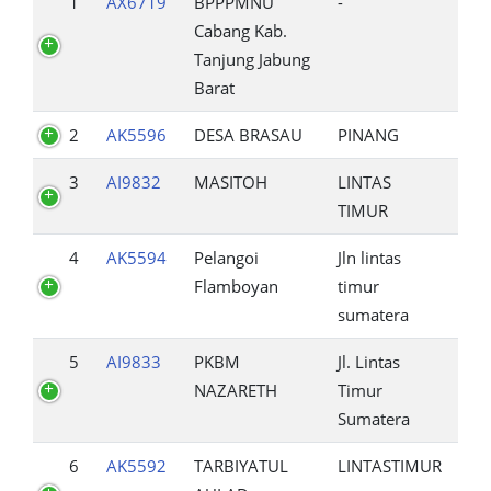
1
AX6719
BPPPMNU
-
Cabang Kab.
Tanjung Jabung
Barat
2
AK5596
DESA BRASAU
PINANG
3
AI9832
MASITOH
LINTAS
TIMUR
4
AK5594
Pelangoi
Jln lintas
Flamboyan
timur
sumatera
5
AI9833
PKBM
Jl. Lintas
NAZARETH
Timur
Sumatera
6
AK5592
TARBIYATUL
LINTASTIMUR