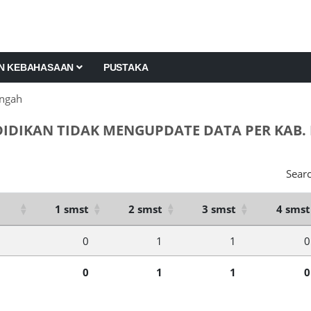
AN KEBAHASAAN
PUSTAKA
ngah
DIDIKAN TIDAK MENGUPDATE DATA PER KAB
Searc
1 smst
2 smst
3 smst
4 smst
0
1
1
0
0
1
1
0