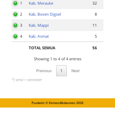
1
Kab. Merauke
32
2
Kab. Boven Digoel
8
3
Kab. Mappi
11
4
Kab. Asmat
5
TOTAL SEMUA
56
Showing 1 to 4 of 4 entries
Previous
1
Next
*) smst = semester
Pusdatin © Kemendikdasmen
2026