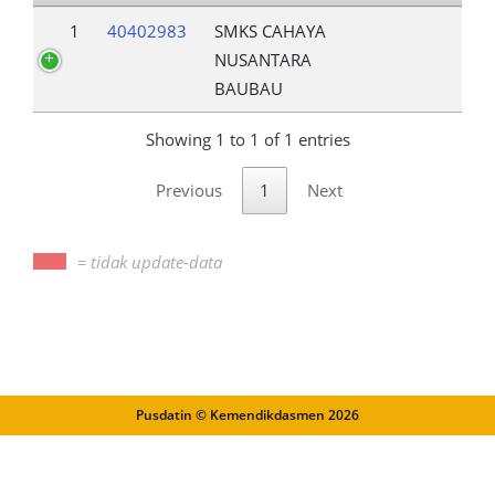
1
40402983
SMKS CAHAYA
NUSANTARA
BAUBAU
Showing 1 to 1 of 1 entries
Previous
1
Next
= tidak update-data
Pusdatin © Kemendikdasmen
2026