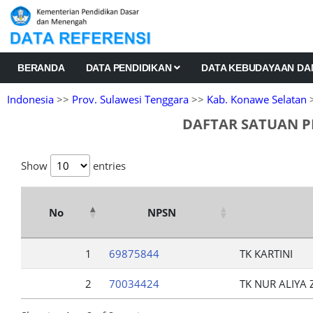
BERANDA
DATA PENDIDIKAN
DATA KEBUDAYAAN D
Indonesia
>>
Prov. Sulawesi Tenggara
>>
Kab. Konawe Selatan
>
DAFTAR SATUAN P
Show
entries
No
NPSN
1
69875844
TK KARTINI
2
70034424
TK NUR ALIYA