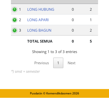
1
LONG HUBUNG
0
2
2
LONG APARI
0
1
3
LONG BAGUN
0
2
TOTAL SEMUA
0
5
Showing 1 to 3 of 3 entries
Previous
1
Next
*) smst = semester
Pusdatin © Kemendikdasmen
2026