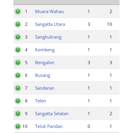
1
Muara Wahau
1
2
2
Sangatta Utara
3
10
3
Sangkulirang
1
1
4
Kombeng
1
1
5
Bengalon
3
3
6
Busang
1
1
7
Sandaran
1
1
8
Telen
1
1
9
Sangatta Selatan
1
2
10
Teluk Pandan
0
1