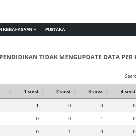
AN KEBAHASAAN
PUSTAKA
PENDIDIKAN TIDAK MENGUPDATE DATA PER K
Searc
1 smst
2 smst
3 smst
4 smst
1
0
0
0
0
0
1
0
0
1
0
0