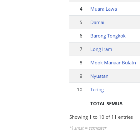
4
Muara Lawa
5
Damai
6
Barong Tongkok
7
Long Iram
8
Mook Manaar Bulatn
9
Nyuatan
10
Tering
TOTAL SEMUA
Showing 1 to 10 of 11 entries
*) smst = semester