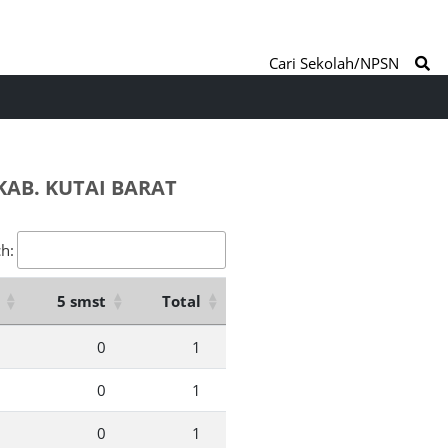
Cari Sekolah/NPSN
AB. KUTAI BARAT
h:
5 smst
Total
0
1
0
1
0
1