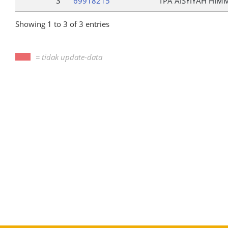
3
69918215
TPA AISYIYAH HIM
Showing 1 to 3 of 3 entries
= tidak update-data