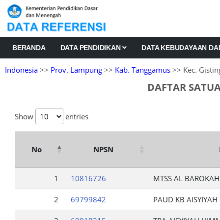
BERANDA
DATA PENDIDIKAN
DATA KEBUDAYAAN D
Indonesia
>>
Prov. Lampung
>>
Kab. Tanggamus
>> Kec. Gistin
DAFTAR SATUA
Show
entries
No
NPSN
1
10816726
MTSS AL BAROKAH
2
69799842
PAUD KB AISYIYA