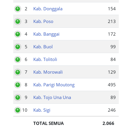
2
Kab. Donggala
154
3
Kab. Poso
213
4
Kab. Banggai
172
5
Kab. Buol
99
6
Kab. Tolitoli
84
7
Kab. Morowali
129
8
Kab. Parigi Moutong
495
9
Kab. Tojo Una Una
89
10
Kab. Sigi
246
TOTAL SEMUA
2.066