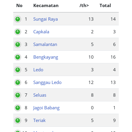
No
Kecamatan
/th>
Total
1
Sungai Raya
13
14
2
Capkala
2
3
3
Samalantan
5
6
4
Bengkayang
10
16
5
Ledo
3
4
6
Sanggau Ledo
12
13
7
Seluas
8
8
8
Jagoi Babang
0
1
9
Teriak
5
9