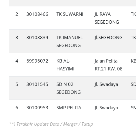
2
30108466
TK SUWARNI
JL.RAYA
TK
SEGEDONG
3
30108839
TK IMANUEL
Jl.SEGEDONG
TK
SEGEDONG
4
69996072
KB AL-
Jalan Pelita
K
HASYIMI
RT.21 RW. 08
5
30101545
SD N 02
Jl. Swadaya
S
SEGEDONG
6
30100953
SMP PELITA
Jl. Swadaya
S
**) Terakhir Update Data / Merger / Tutup