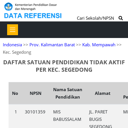
Cari Sekolah/NPSN
Indonesia
>>
Prov. Kalimantan Barat
>>
Kab. Mempawah
>>
Kec. Segedong
DAFTAR SATUAN PENDIDIKAN TIDAK AKTIF
PER KEC. SEGEDONG
Nama Satuan
No
NPSN
Alamat
Pendidikan
P
1
30101359
MIS
JL. PARET
M
BABUSSALAM
BUGIS
SEGEDONG