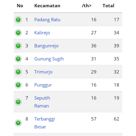
No
Kecamatan
/th>
Total
1
Padang Ratu
16
17
2
Kalirejo
27
34
3
Bangunrejo
36
39
4
Gunung Sugih
31
35
5
Trimurjo
29
32
6
Punggur
16
18
7
Seputih
16
19
Raman
8
Terbanggi
57
62
Besar