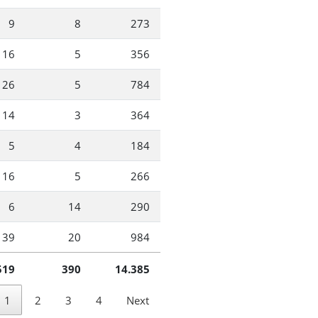
9
8
273
16
5
356
26
5
784
14
3
364
5
4
184
16
5
266
6
14
290
39
20
984
519
390
14.385
1
2
3
4
Next