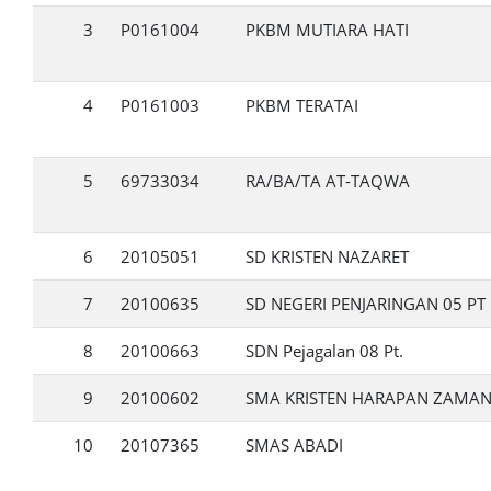
3
P0161004
PKBM MUTIARA HATI
4
P0161003
PKBM TERATAI
5
69733034
RA/BA/TA AT-TAQWA
6
20105051
SD KRISTEN NAZARET
7
20100635
SD NEGERI PENJARINGAN 05 PT
8
20100663
SDN Pejagalan 08 Pt.
9
20100602
SMA KRISTEN HARAPAN ZAMA
10
20107365
SMAS ABADI