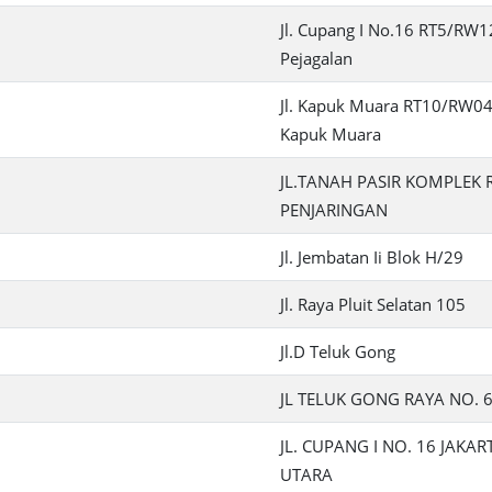
Jl. Cupang I No.16 RT5/RW12
Pejagalan
Jl. Kapuk Muara RT10/RW04
Kapuk Muara
JL.TANAH PASIR KOMPLEK 
PENJARINGAN
Jl. Jembatan Ii Blok H/29
Jl. Raya Pluit Selatan 105
Jl.D Teluk Gong
N
JL TELUK GONG RAYA NO. 
JL. CUPANG I NO. 16 JAKAR
UTARA