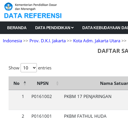
BERANDA
DATA PENDIDIKAN
DATA KEBUDAYAAN D
Indonesia
>>
Prov. D.K.I. Jakarta
>>
Kota Adm. Jakarta Utara
>> 
DAFTAR SA
Show
entries
No
NPSN
Nama Satuan
1
P0161002
PKBM 17 PENJARINGAN
2
P0161001
PKBM FATHUL HUDA