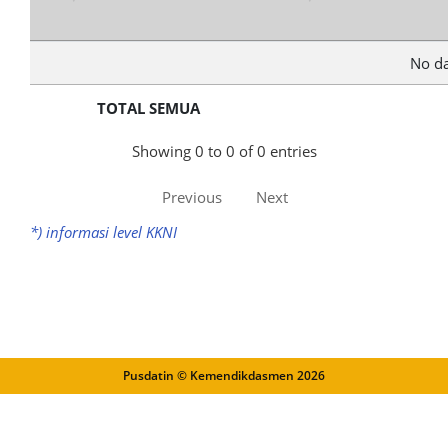
No da
TOTAL SEMUA
Showing 0 to 0 of 0 entries
Previous
Next
*) informasi level KKNI
Pusdatin © Kemendikdasmen
2026