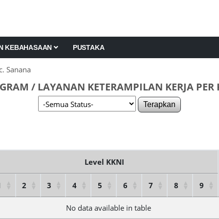
AN KEBAHASAAN
PUSTAKA
c. Sanana
GRAM / LAYANAN KETERAMPILAN KERJA PER 
Terapkan
Level KKNI
1
2
3
4
5
6
7
8
9
No data available in table