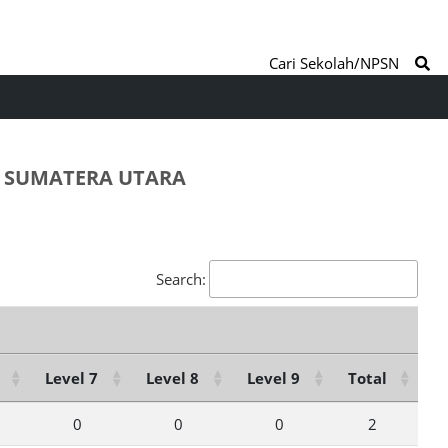
Cari Sekolah/NPSN
. SUMATERA UTARA
Search:
Level 7
Level 8
Level 9
Total
0
0
0
2