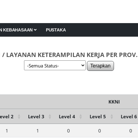
AN KEBAHASAAN
PUSTAKA
/ LAYANAN KETERAMPILAN KERJA PER PROV
Terapkan
KKNI
evel 2
Level 3
Level 4
Level 5
Level 6
1
1
0
0
0