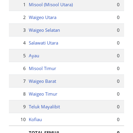
1
Misool (Misool Utara)
0
2
Waigeo Utara
0
3
Waigeo Selatan
0
4
Salawati Utara
0
5
Ayau
0
6
Misool Timur
0
7
Waigeo Barat
0
8
Waigeo Timur
0
9
Teluk Mayalibit
0
10
Kofiau
0
TOTAL SEMUA
0