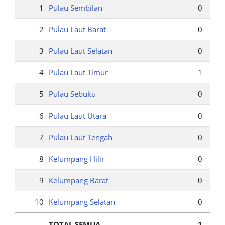
1
Pulau Sembilan
0
2
Pulau Laut Barat
0
3
Pulau Laut Selatan
0
4
Pulau Laut Timur
1
5
Pulau Sebuku
0
6
Pulau Laut Utara
0
7
Pulau Laut Tengah
0
8
Kelumpang Hilir
0
9
Kelumpang Barat
0
10
Kelumpang Selatan
0
TOTAL SEMUA
1