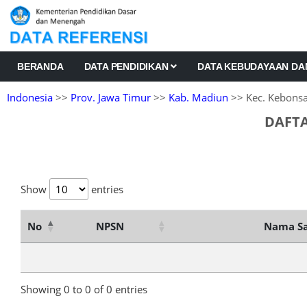
BERANDA
DATA PENDIDIKAN
DATA KEBUDAYAAN D
Indonesia
>>
Prov. Jawa Timur
>>
Kab. Madiun
>> Kec. Kebonsa
DAFTA
Show
entries
No
NPSN
Nama Sa
Showing 0 to 0 of 0 entries