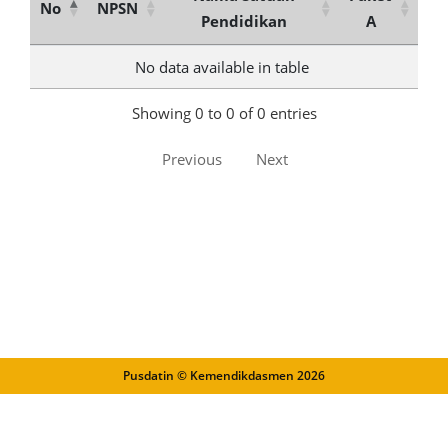
No
NPSN
Pendidikan
A
No data available in table
Showing 0 to 0 of 0 entries
Previous
Next
Pusdatin © Kemendikdasmen
2026