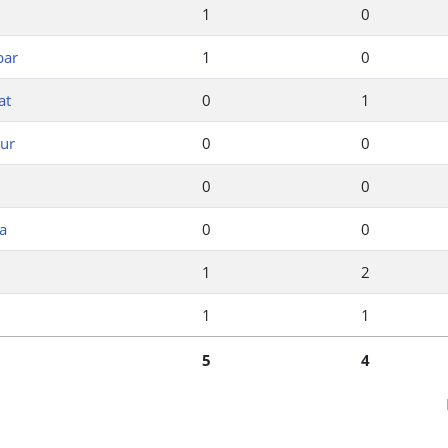
1
0
bar
1
0
at
0
1
ur
0
0
0
0
a
0
0
1
2
1
1
5
4