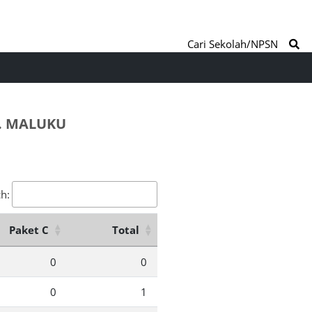
Cari Sekolah/NPSN
. MALUKU
h:
Paket C
Total
0
0
0
1