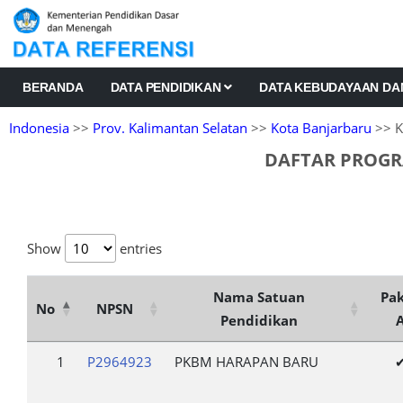
BERANDA
DATA PENDIDIKAN
DATA KEBUDAYAAN D
Indonesia
>>
Prov. Kalimantan Selatan
>>
Kota Banjarbaru
>> K
DAFTAR PROGR
Show
entries
Nama Satuan
Pa
No
NPSN
Pendidikan
1
P2964923
PKBM HARAPAN BARU