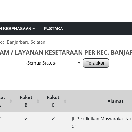
AN KEBAHASAAN
PUSTAKA
ec. Banjarbaru Selatan
AM / LAYANAN KESETARAAN PER KEC. BANJA
Terapkan
ket
Paket
Paket
Alamat
A
B
C
✔
✔
✔
Jl. Pendidikan Masyarakat No
01