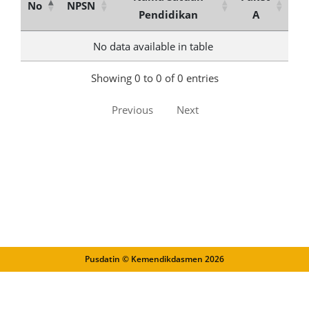
No
NPSN
Pendidikan
A
No data available in table
Showing 0 to 0 of 0 entries
Previous
Next
Pusdatin © Kemendikdasmen
2026