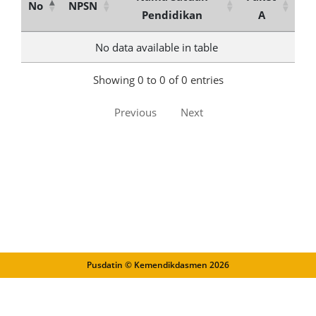
No
NPSN
Pendidikan
A
No data available in table
Showing 0 to 0 of 0 entries
Previous
Next
Pusdatin © Kemendikdasmen
2026