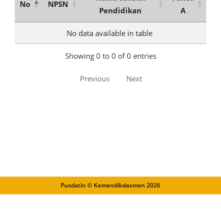
No
NPSN
Pendidikan
A
No data available in table
Showing 0 to 0 of 0 entries
Previous
Next
Pusdatin © Kemendikdasmen
2026