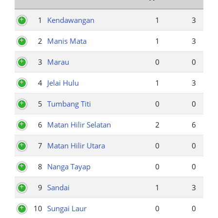
1
Kendawangan
1
3
2
Manis Mata
1
3
3
Marau
0
0
4
Jelai Hulu
1
3
5
Tumbang Titi
0
0
6
Matan Hilir Selatan
2
6
7
Matan Hilir Utara
0
0
8
Nanga Tayap
0
0
9
Sandai
1
3
10
Sungai Laur
0
0