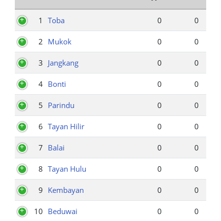
1
Toba
0
0
2
Mukok
0
0
3
Jangkang
0
0
4
Bonti
0
0
5
Parindu
0
0
6
Tayan Hilir
0
0
7
Balai
0
0
8
Tayan Hulu
0
0
9
Kembayan
0
0
10
Beduwai
0
0