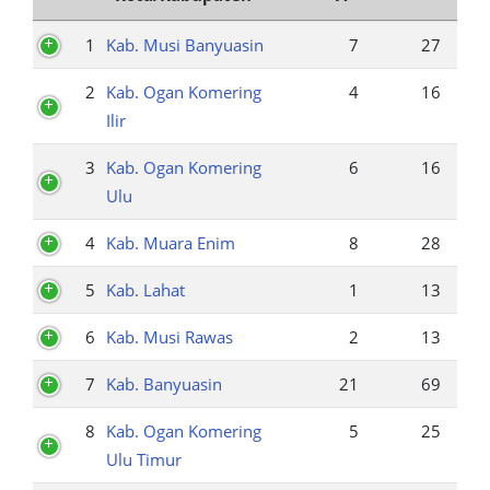
1
Kab. Musi Banyuasin
7
27
2
Kab. Ogan Komering
4
16
Ilir
3
Kab. Ogan Komering
6
16
Ulu
4
Kab. Muara Enim
8
28
5
Kab. Lahat
1
13
6
Kab. Musi Rawas
2
13
7
Kab. Banyuasin
21
69
8
Kab. Ogan Komering
5
25
Ulu Timur