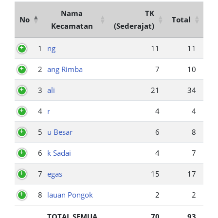
Nama
TK
No
Total
Kecamatan
(Sederajat)
1
ng
11
11
2
ang Rimba
7
10
3
ali
21
34
4
r
4
4
5
u Besar
6
8
6
k Sadai
4
7
7
egas
15
17
8
lauan Pongok
2
2
TOTAL SEMUA
70
93