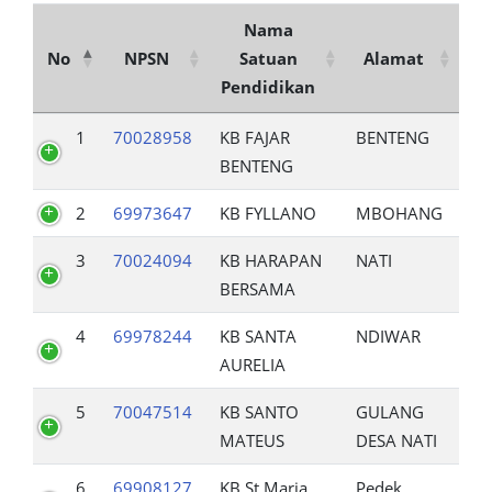
Nama
No
NPSN
Satuan
Alamat
Pendidikan
1
70028958
KB FAJAR
BENTENG
BENTENG
2
69973647
KB FYLLANO
MBOHANG
3
70024094
KB HARAPAN
NATI
BERSAMA
4
69978244
KB SANTA
NDIWAR
AURELIA
5
70047514
KB SANTO
GULANG
MATEUS
DESA NATI
6
69908127
KB St Maria
Pedek