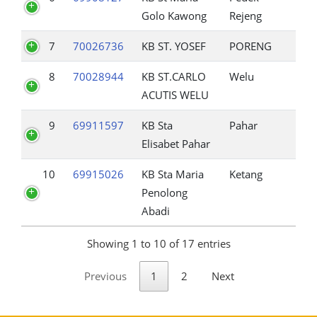
Golo Kawong
Rejeng
7
70026736
KB ST. YOSEF
PORENG
8
70028944
KB ST.CARLO
Welu
ACUTIS WELU
9
69911597
KB Sta
Pahar
Elisabet Pahar
10
69915026
KB Sta Maria
Ketang
Penolong
Abadi
Showing 1 to 10 of 17 entries
Previous
1
2
Next