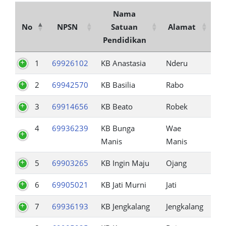
Nama
No
NPSN
Satuan
Alamat
Pendidikan
1
69926102
KB Anastasia
Nderu
2
69942570
KB Basilia
Rabo
3
69914656
KB Beato
Robek
4
69936239
KB Bunga
Wae
Manis
Manis
5
69903265
KB Ingin Maju
Ojang
6
69905021
KB Jati Murni
Jati
7
69936193
KB Jengkalang
Jengkalang