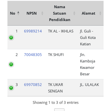
Nama
No
NPSN
Satuan
Alamat
Pendidikan
1
69989214
TK AL - IKHLAS
Jl. Guli -
Guli Kota
Katian
2
70048305
TK SHUFI
Jln.
Kamboja
Kwamor
Besar
3
69970852
TK UKAR
JL. ULALAK
SENGAN
Showing 1 to 3 of 3 entries