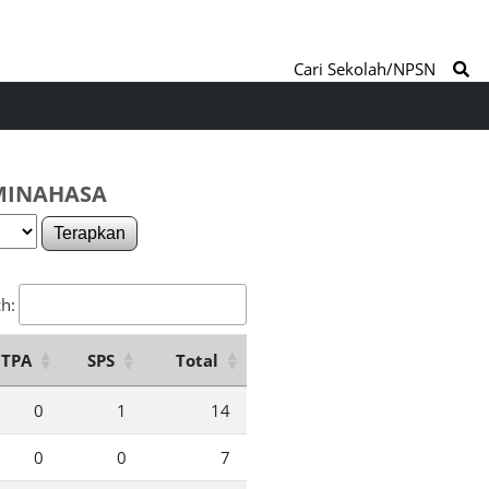
Cari Sekolah/NPSN
 MINAHASA
Terapkan
h:
TPA
SPS
Total
0
1
14
0
0
7