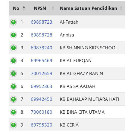
No
NPSN
Nama Satuan Pendidikan
1
69898723
Al-Fattah
2
69898728
Annisa
3
69878240
KB SHINNING KIDS SCHOOL
4
69965469
KB AL FURQAN
5
70012659
KB AL GHAZY BANIN
6
69952363
KB AS SA AADAH
7
69942450
KB BAHALAP MUTIARA HATI
8
70060180
KB BINA CITA UTAMA
9
69795320
KB CERIA