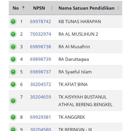
No
NPSN
Nama Satuan Pendidikan
1
69978742
KB TUNAS HARAPAN
2
70032974
RA AL MUSLIHUN 2
3
69898738
RA Al-Musafirin
4
69898739
RA Daruttaqwa
5
69898737
RA Syaeful Islam
6
30204572
TK AFIAT BINA
7
30204659
TK AISYIYAH BUSTANUL
ATHFAL BERENG BENGKEL
8
69929381
TK ANGGREK
9
30204580
TK BERINGIN - III