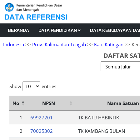
BERANDA
DATA PENDIDIKAN
DATA KEBUDAYAAN D
Indonesia
>>
Prov. Kalimantan Tengah
>>
Kab. Katingan
>> Kec.
DAFTAR SAT
Show
entries
No
NPSN
Nama Satuan 
1
69927201
TK BATU HABINTIK
2
70025302
TK KAMBANG BULAN