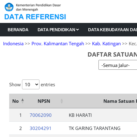
BERANDA
DATA PENDIDIKAN
DATA KEBUDAYAAN D
Indonesia
>>
Prov. Kalimantan Tengah
>>
Kab. Katingan
>> Kec
DAFTAR SATUAN
Show
entries
No
NPSN
Nama Satuan 
1
70062090
KB HARATI
2
30204291
TK GARING TARANTANG