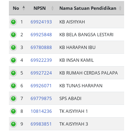
No
NPSN
Nama Satuan Pendidikan
1
69924193
KB AISYIYAH
2
69925848
KB BELA BANGSA LESTARI
3
69780888
KB HARAPAN IBU
4
69922239
KB INSAN KAMIL
5
69927224
KB RUMAH CERDAS PALAPA
6
69926071
KB TUNAS HARAPAN
7
69779875
SPS ABADI
8
10814236
TK AISYIYAH 1
9
69983851
TK AISYIYAH 3