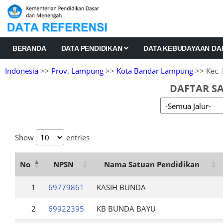
BERANDA
DATA PENDIDIKAN
DATA KEBUDAYAAN D
Indonesia
>>
Prov. Lampung
>>
Kota Bandar Lampung
>> Kec. 
DAFTAR SA
Show
entries
No
NPSN
Nama Satuan Pendidikan
1
69779861
KASIH BUNDA
2
69922395
KB BUNDA BAYU