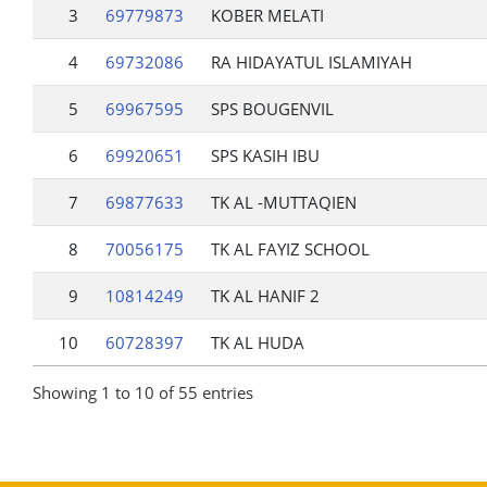
3
69779873
KOBER MELATI
4
69732086
RA HIDAYATUL ISLAMIYAH
5
69967595
SPS BOUGENVIL
6
69920651
SPS KASIH IBU
7
69877633
TK AL -MUTTAQIEN
8
70056175
TK AL FAYIZ SCHOOL
9
10814249
TK AL HANIF 2
10
60728397
TK AL HUDA
Showing 1 to 10 of 55 entries