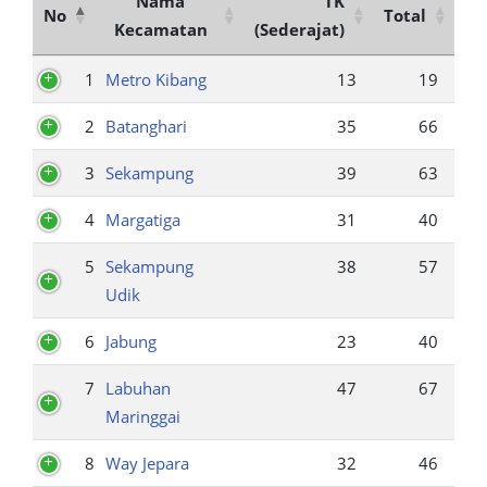
Nama
TK
No
Total
Kecamatan
(Sederajat)
1
Metro Kibang
13
19
2
Batanghari
35
66
3
Sekampung
39
63
4
Margatiga
31
40
5
Sekampung
38
57
Udik
6
Jabung
23
40
7
Labuhan
47
67
Maringgai
8
Way Jepara
32
46