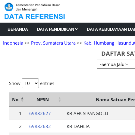
BERANDA
DATA PENDIDIKAN
DATA KEBUDAYAAN D
Indonesia
>>
Prov. Sumatera Utara
>>
Kab. Humbang Hasundu
DAFTAR SA
Show
entries
No
NPSN
Nama Satuan Pe
1
69882627
KB AEK SIPANGOLU
2
69882632
KB DAHLIA